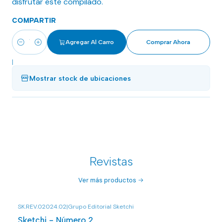
disfrutar este compilado.
COMPARTIR
Agregar Al Carro
Comprar Ahora
Cantidad
|
Mostrar stock de ubicaciones
Revistas
Ver más productos
SK.REV.02024.02
|
Grupo Editorial Sketchi
Sketchi - Número 2