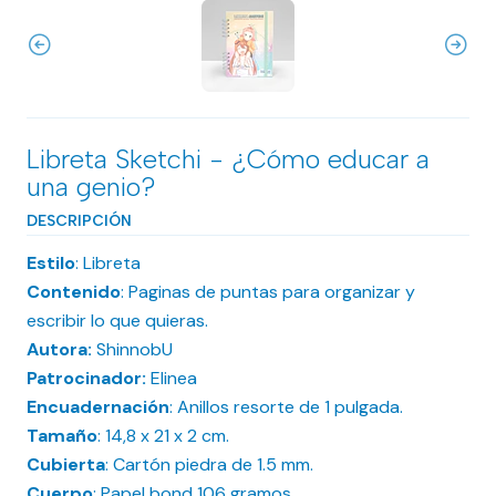
Libreta Sketchi - ¿Cómo educar a
una genio?
DESCRIPCIÓN
Estilo
: Libreta
Contenido
: Paginas de puntas para organizar y
escribir lo que quieras.
Autora:
ShinnobU
Patrocinador:
Elinea
Encuadernación
: Anillos resorte de 1 pulgada.
Tamaño
: 14,8 x 21 x 2 cm.
Cubierta
: Cartón piedra de 1.5 mm.
Cuerpo
: Papel bond 106 gramos.