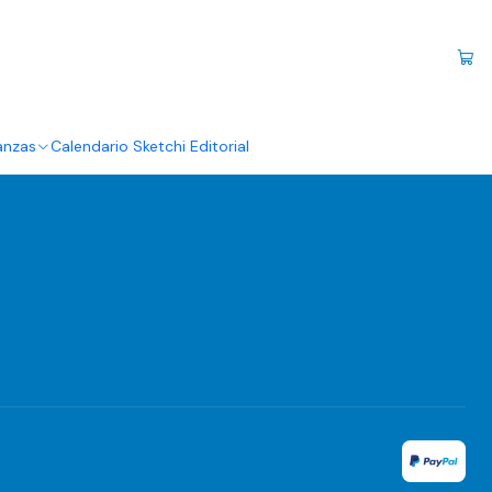
Contáctanos
contacto@sketchi-editorial.net
anzas
Calendario Sketchi Editorial