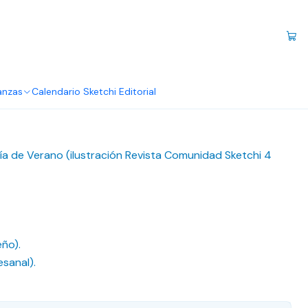
da - Disfrutar el día
anzas
Calendario Sketchi Editorial
Día de Verano (ilustración Revista Comunidad Sketchi 4
eño).
esanal).