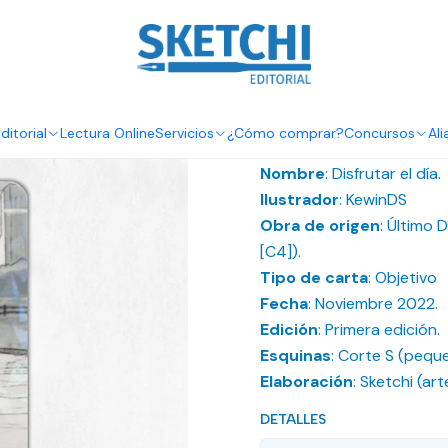
Inicio
Cartas Ilustradas
Carta Ilustrada - Disfrutar el día
Carta Ilustra
ditorial
Lectura Online
Servicios
¿Cómo comprar?
Concursos
Ali
DESCRIPCIÓN
Nombre
: Disfrutar el día.
Ilustrador
: KewinDS
Obra de origen
: Último 
[C4]).
Tipo de carta
: Objetivo
Fecha
: Noviembre 2022.
Edición
: Primera edición.
Esquinas
: Corte S (pequ
Elaboración
: Sketchi (art
DETALLES